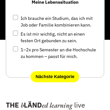
THE
LÄND
live
b
ed learning