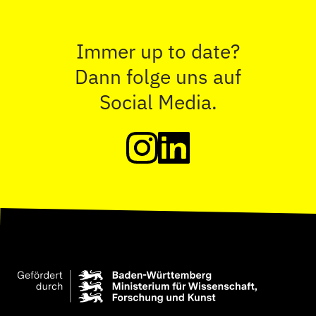
Immer up to date?
Dann folge uns auf
Social Media.
THE bLÄNDed learning auf Insta
THE bLÄNDed learning auf 